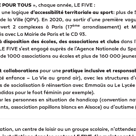
E POUR TOUS
», chaque année, LE FIVE :
 une logique
d’accessibilité territoriale au sport
: plus de
s de la Ville (QPV). En 2020, au sortir d’une première vag
ème
vert 2 complexes à Paris (17
arrondissement) et Ma
 avec La Mairie de Paris et le CD 93.
isposition des écoles, des associations et clubs
dans l
. LE FIVE s’est engagé auprès de l’Agence Nationale du Spor
 de 1000 associations ou écoles et plus de 160 000 jeunes a
et collaborations
pour une
pratique inclusive et responsa
ité enfance – La Vie au grand air), avec les structures d’
rs de socialisation & réinsertion avec Emmaüs ou Le Lycée 
adidas pour le foot féminin par exemple).
r les personnes en situation de handicap (convention n
ts, association papillons blancs en Alsace) ou d’autisme (
ation, un centre de loisir ou un groupe scolaire, n’attendez