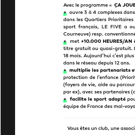
Avec le programme «
ÇA JOU
+
ouvre 3 à 4 complexes dans
dans les Quartiers Prioritaire
sport français, LE FIVE a ou
Courneuve) resp. conventionnés
+
met
+10.000 HEURES/AN à d
titre gratuit ou quasi-gratuit
18 mois. Aujourd’hui c’est plus
dans le réseau depuis 12 ans.
+
multiplie les partenariats 
protection de l’enfance (Prior
(foyers de vie, aide au parcou
par ex), avec ses partenaires (
+
facilite le sport adapté
pou
équipe de France des mal-voyan
Vous êtes un club, une associ