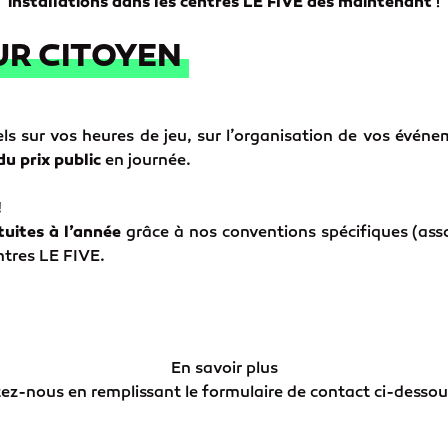
installations dans les centres LE FIVE dès maintenant
!
EUR CITOYEN
iels sur vos heures de jeu, sur l’organisation de vos évén
u prix public
en journée.
!
tuites à l’année
grâce à nos conventions spécifiques (asso
ntres LE FIVE.
En savoir plus
ez-nous en remplissant le formulaire de contact ci-dessou